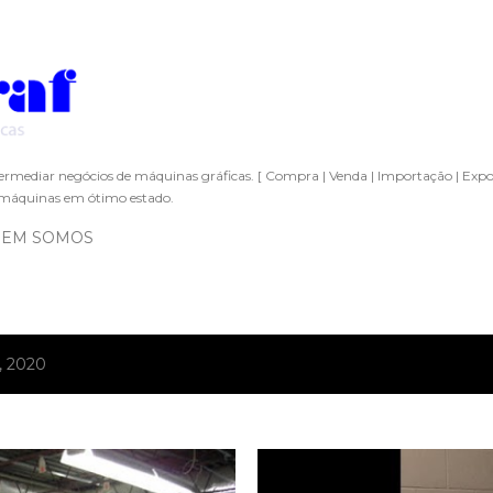
Pular para o conteúdo principal
ermediar negócios de máquinas gráficas. [ Compra | Venda | Importação | Expo
áquinas em ótimo estado.
EM SOMOS
, 2020