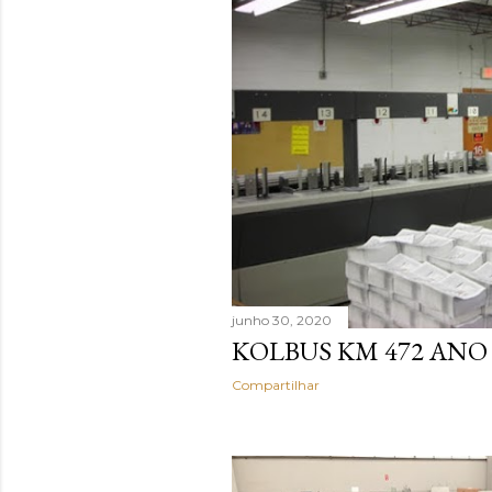
a
g
e
n
s
junho 30, 2020
KOLBUS KM 472 ANO 
Compartilhar