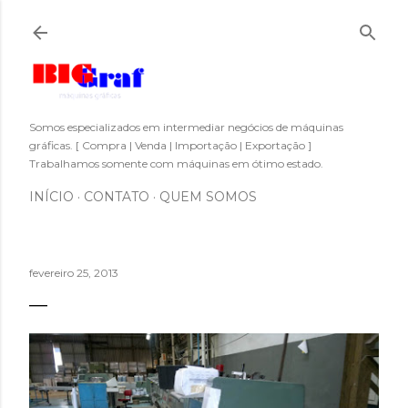
Pular para o conteúdo principal
Somos especializados em intermediar negócios de máquinas
gráficas. [ Compra | Venda | Importação | Exportação ]
Trabalhamos somente com máquinas em ótimo estado.
INÍCIO
CONTATO
QUEM SOMOS
fevereiro 25, 2013