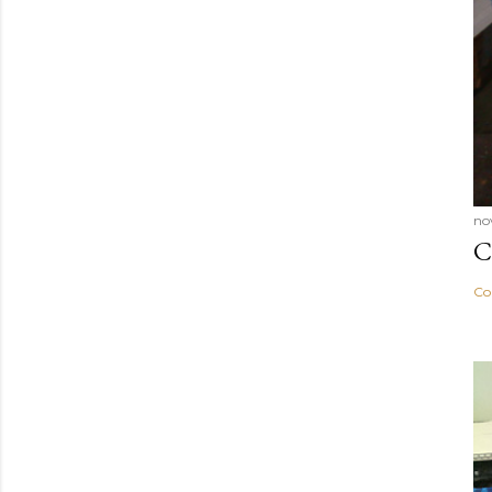
no
C
Co