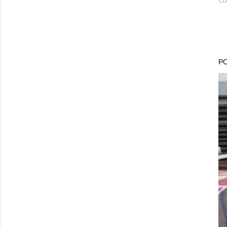
Co
PO