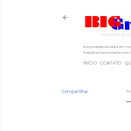
Somos especializados em int
Trabalhamos somente com m
INÍCIO
CONTATO
QU
Compartilhar
ma