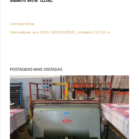
número serie 722182.
Compartilhar
Marcadores:
ano 2010
HEIDELBERG
modelo GTO 52-4
POSTAGENS MAIS VISITADAS