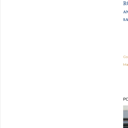
R
AN
SA
Co
Ma
PO