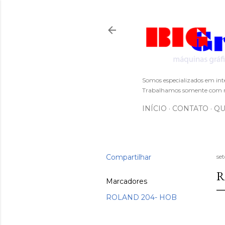
Somos especializados em int
Trabalhamos somente com m
INÍCIO
CONTATO
QU
Compartilhar
se
R
Marcadores
ROLAND 204- HOB