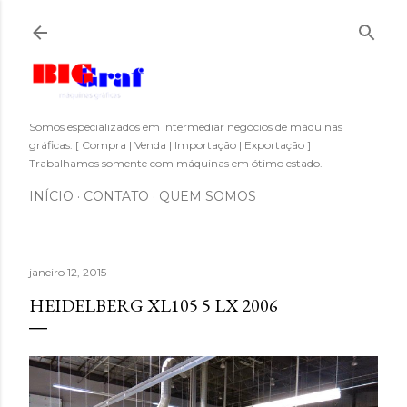
Pular para o conteúdo principal
Somos especializados em intermediar negócios de máquinas
gráficas. [ Compra | Venda | Importação | Exportação ]
Trabalhamos somente com máquinas em ótimo estado.
INÍCIO
CONTATO
QUEM SOMOS
janeiro 12, 2015
HEIDELBERG XL105 5 LX 2006