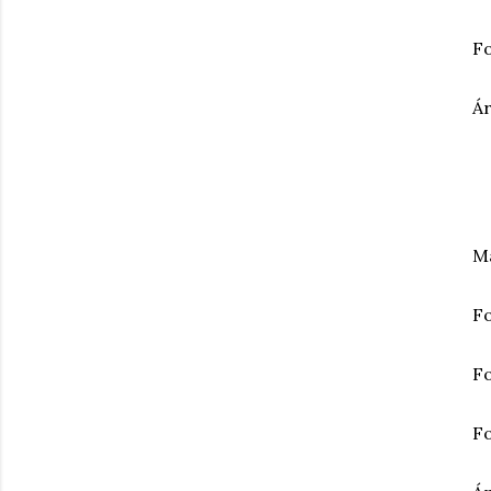
Fo
Ár
M
Fo
F
F