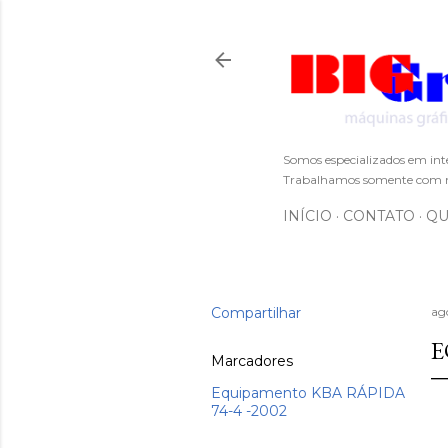
Somos especializados em int
Trabalhamos somente com m
INÍCIO
CONTATO
QU
Compartilhar
ag
E
Marcadores
Equipamento KBA RÁPIDA
74-4 -2002