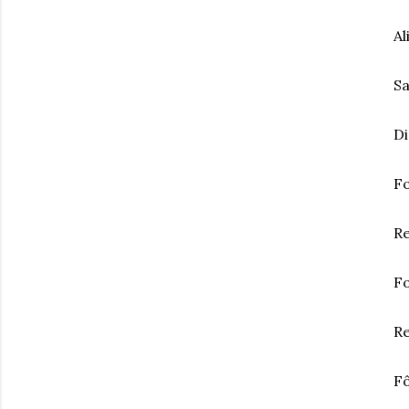
Al
Sa
D
F
Re
Fo
Re
Fô