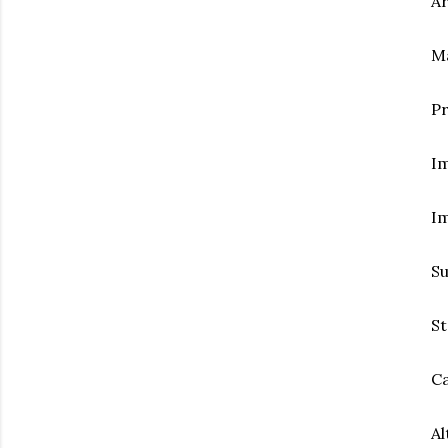
Á
M
P
Im
Im
Su
St
Ca
Al