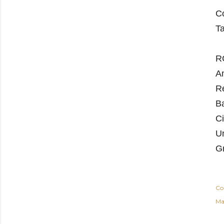
Co
Ta
RC
A
R
B
Ci
Un
G
Co
Ma