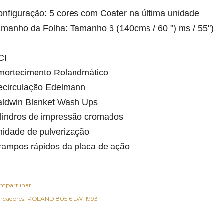
nfiguração: 5 cores com Coater na última unidade

manho da Folha: Tamanho 6 (140cms / 60 ") ms / 55")

I

mortecimento Rolandmático

ecirculação Edelmann

aldwin Blanket Wash Ups

lindros de impressão cromados

idade de pulverização

rampos rápidos da placa de ação
mpartilhar
rcadores:
ROLAND 805 6 LW-1993