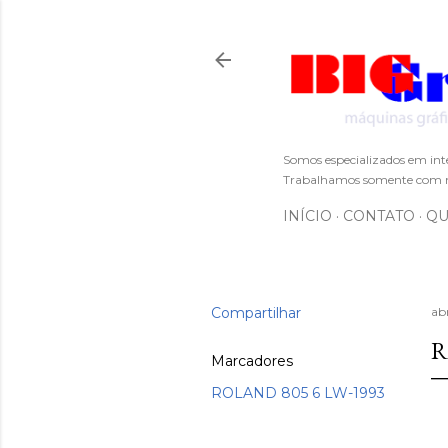
Somos especializados em int
Trabalhamos somente com m
INÍCIO
CONTATO
QU
Compartilhar
abr
R
Marcadores
ROLAND 805 6 LW-1993