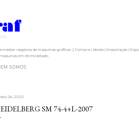
Pular para o conteúdo principal
ermediar negócios de máquinas gráficas. [ Compra | Venda | Importação | Expo
áquinas em ótimo estado.
EM SOMOS
osto 26, 2020
EIDELBERG SM 74-4+L-2007