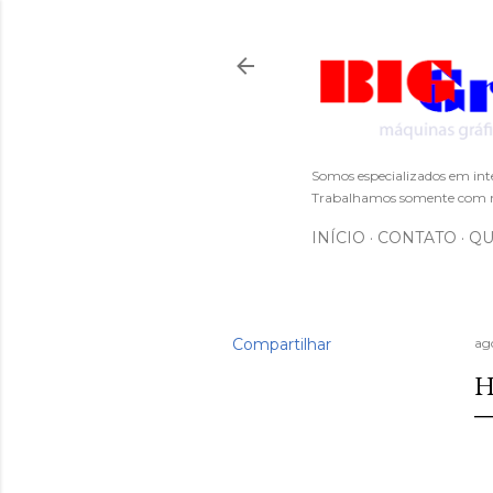
Somos especializados em int
Trabalhamos somente com m
INÍCIO
CONTATO
QU
Compartilhar
ag
H